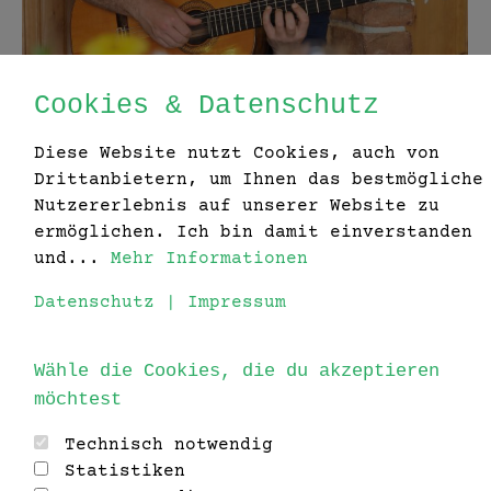
Cookies & Datenschutz
Diese Website nutzt Cookies, auch von
Drittanbietern, um Ihnen das bestmögliche
Nutzererlebnis auf unserer Website zu
ermöglichen. Ich bin damit einverstanden
und...
Mehr Informationen
Was geht ab! im VIANKO
Datenschutz
|
Impressum
Blog
By
Konstantin Krammer
28. März 2023
Mai 5. Freitag – Kegelabend 6.
Wähle die Cookies, die du akzeptieren
möchtest
Samstag – Live-Musik mit Aron
Saringer „Lieder aus aller Welt“ 7.
Technisch notwendig
Sonntag – Familien-Café 13. Samstag
Statistiken