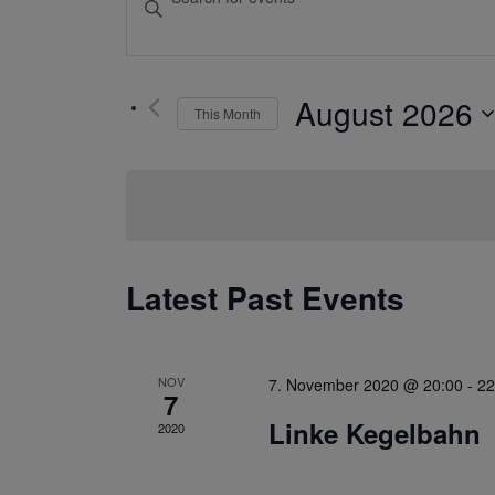
Keyword.
Search
Search
for
August 2026
and
This Month
Events
by
Select
Keyword.
date.
Views
Navigation
Latest Past Events
NOV
7. November 2020 @ 20:00
-
22
7
Linke Kegelbahn
2020