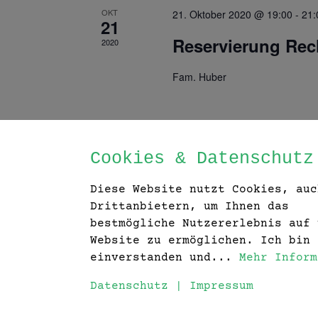
OKT
21. Oktober 2020 @ 19:00
-
21:
21
Reservierung Rec
2020
Fam. Huber
Cookies & Datenschutz
Diese Website nutzt Cookies, auc
Drittanbietern, um Ihnen das
bestmögliche Nutzererlebnis auf 
Website zu ermöglichen. Ich bin 
einverstanden und...
Mehr Inform
Datenschutz
|
Impressum
© VIANKO Germs. All Rights reserved.