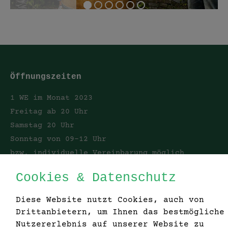
Öffnungszeiten
1 WE im Monat 2023
Freitag ab 20 Uhr
Samstag 20 Uhr
Sonntag von 09-12 Uhr
bzw. individuelle Vereinbarung möglich
Cookies & Datenschutz
Wein- & Bierbar VIANKO
Diese Website nutzt Cookies, auch von
Konstantin Krammer MSc
Drittanbietern, um Ihnen das bestmögliche
Unterer Marktplatz 34
Nutzererlebnis auf unserer Website zu