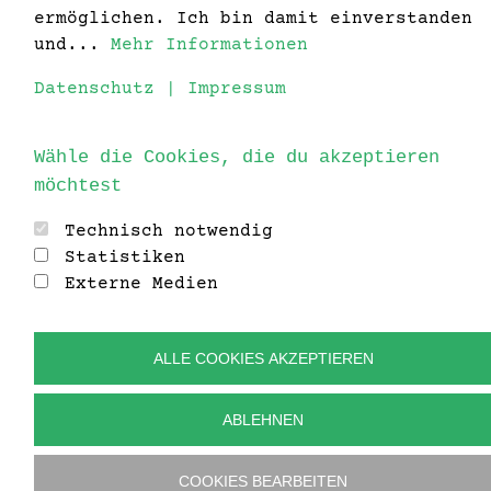
3920 Groß Gerungs
ermöglichen. Ich bin damit einverstanden
und...
Mehr Informationen
T: +43 650 515 64 45
E:
germs@vianko.at
Datenschutz
|
Impressum
Rechtliches
Wähle die Cookies, die du akzeptieren
Impressum
möchtest
Datenschutz
Technisch notwendig
Statistiken
Externe Medien
ALLE COOKIES AKZEPTIEREN
Suchen
ABLEHNEN
COOKIES BEARBEITEN